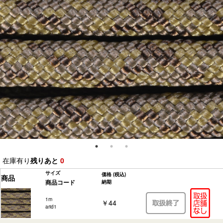
在庫有り
残りあと
0
サイズ
価格
(税込)
商品
商品コード
納期
1m
￥44
arid1