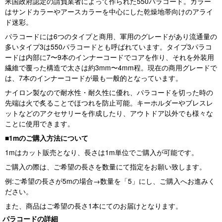
米国政府認定の請負業者によって作られた550パラコード。カラー
はサンドカラーやアースカラーを中心にした乾燥地帯向けのアライ
ド迷彩。
パラコードには6つのタイプと商用、軍用のグレードがあり流通量の
多いタイプ3は550パラコードとも呼ばれています。タイプ3パラコ
ードは内部に7〜9本のインナーコードでコアを作り、それを外装用
繊維で覆った構造で太さは約3mm〜4mm程。現在の商用グレードで
は、7本のインナーコードが最も一般的となっています。
ナイロン製なので耐水性・耐久性に優れ、パラコードを切った時の
先端は火で炙ることでほつれを防止可能。キーホルダーやブレスレ
ットなどのアクセサリーを作成したり、アウトドア以外でも様々な
ことに使用できます。
■1mのご購入方法について
1mはカット販売となり、長さは1m単位でご購入が可能です。
ご購入の際は、ご希望の長さを数量にて指定をお願い致します。
例:ご希望の長さが5mの場合→数量を「5」にし、ご購入へお進みく
ださい。
また、商品はご希望の長さ1本にてのお届けとなります。
パラコードの詳細