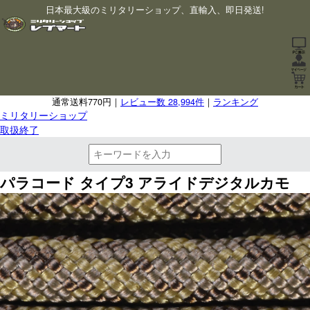
日本最大級のミリタリーショップ、直輸入、即日発送!
通常送料770円｜
レビュー数 28,994件
｜
ランキング
ミリタリーショップ
取扱終了
パラコード タイプ3 アライドデジタルカモ