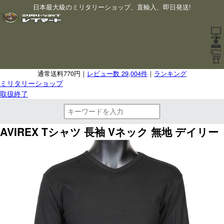
日本最大級のミリタリーショップ、直輸入、即日発送!
通常送料770円｜
レビュー数 29,004件
｜
ランキング
ミリタリーショップ
取扱終了
AVIREX Tシャツ 長袖 Vネック 無地 デイリー