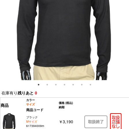
在庫有り
残りあと
0
カラー
価格
(税込)
商品
サイズ
納期
商品コード
ブラック
￥3,190
Mサイズ
617394009m