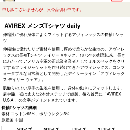
申し訳ございませんが、只今品切れ中です。
AVIREX メンズTシャツ daily
伸縮性に優れ身体によくフィットするアヴィレックスの長袖Tシャ
ツ
伸縮性に優れたリブ素材を使用し厚めで柔らかな生地の、アヴィレ
ックスの長袖Tシャツ デイリー Vネック。1975年の創業以来、長き
にわたってアメリカ空軍の正式業者業者としてミルスペックをクリ
アするフライジャケットを作り続けてきたアヴィレックス。コンフ
ォータブルな日常着として開発したデイリーライン「アヴィレック
ス デイリー ウェア」。
肌触りのよい厚手の生地を使用し、身体の動きにフィットします。
肩や脇、裾は丈夫な2本針ステッチで縫製。後ろ首元に「AVIREX
U.S.A.」の文字がプリントされています。
長袖Tシャツの詳細
素材 コットン95%、ポリウレタン5%
原産国 中国
Sサイズ
Mサイズ
Lサイズ
XLサイズ