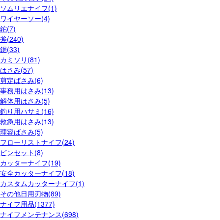
ソムリエナイフ(1)
ワイヤーソー(4)
鉈(7)
斧(240)
鋸(33)
カミソリ(81)
はさみ(57)
剪定ばさみ(6)
事務用はさみ(13)
解体用はさみ(5)
釣り用ハサミ(16)
救急用はさみ(13)
理容ばさみ(5)
フローリストナイフ(24)
ピンセット(8)
カッターナイフ(19)
安全カッターナイフ(18)
カスタムカッターナイフ(1)
その他日用刃物(89)
ナイフ用品(1377)
ナイフメンテナンス(698)