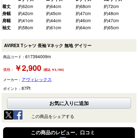
着丈
約62cm
約64cm
約68cm
約72cm
身幅
約42cm
約45cm
約47cm
約48cm
肩幅
約41cm
約44cm
約46cm
約47cm
袖丈
約58cm
約61cm
約64cm
約65cm
AVIREX Tシャツ 長袖 Vネック 無地 デイリー
617394009m
商品コード：
￥
2,900
価格：
(税込 ￥3,190)
アヴィレックス
メーカー：
87
Pt
ポイント：
お気に入りに追加
この商品をシェアする
この商品のレビュー、口コミ