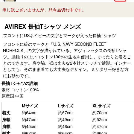
申し訳ございませんが、只今品切れ中です。
AVIREX 長袖Tシャツ メンズ
フロントにUSネイビーの文字とマークが入った長袖Tシャツ
フロントに碇のマークと「U.S. NAVY SECOND FLEET
NORFOLK」の文字が描かれている、アヴィレックスの長袖Tシャ
ツ。肌触りのよいコットン100%の生地を使用し、ゆったりと着るこ
とのできます。肩や脇、裾は丈夫な2本針ステッチで縫製。インナー
としても、そのまま着ても大丈夫なデザイン。ミリタリー好きな方
にお勧めです。
長袖Tシャツの詳細
素材 コットン100%
原産国 中国
Mサイズ
Lサイズ
XLサイズ
着丈
約64cm
約67cm
約70cm
身幅
約47cm
約49cm
約52cm
肩幅
約45cm
約46cm
約47cm
袖丈
約62cm
約64cm
約66cm