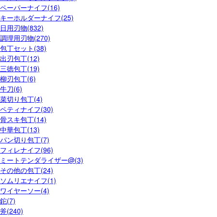
ペーパーナイフ(16)
キーホルダーナイフ(25)
日用刃物(832)
調理用刃物(270)
包丁セット(38)
出刃包丁(12)
三徳包丁(19)
柳刃包丁(6)
牛刀(6)
菜切り包丁(4)
ペティナイフ(30)
骨スキ包丁(14)
中華包丁(13)
パン切り包丁(7)
フィレナイフ(96)
ミートテンダライザー@(3)
その他の包丁(24)
ソムリエナイフ(1)
ワイヤーソー(4)
鉈(7)
斧(240)