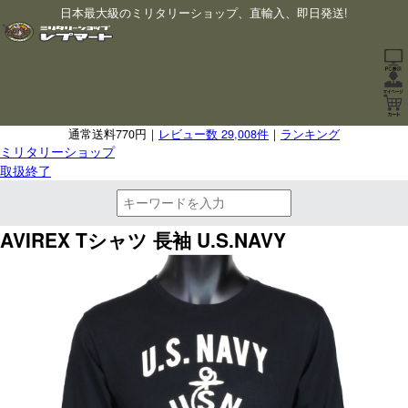
日本最大級のミリタリーショップ、直輸入、即日発送!
通常送料770円｜
レビュー数 29,008件
｜
ランキング
ミリタリーショップ
取扱終了
AVIREX Tシャツ 長袖 U.S.NAVY