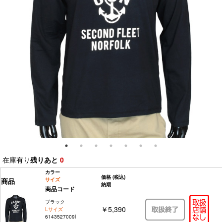
在庫有り
残りあと
0
カラー
価格
(税込)
商品
サイズ
納期
商品コード
ブラック
￥5,390
Lサイズ
6143527009l