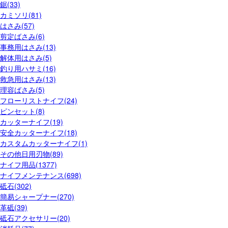
鋸(33)
カミソリ(81)
はさみ(57)
剪定ばさみ(6)
事務用はさみ(13)
解体用はさみ(5)
釣り用ハサミ(16)
救急用はさみ(13)
理容ばさみ(5)
フローリストナイフ(24)
ピンセット(8)
カッターナイフ(19)
安全カッターナイフ(18)
カスタムカッターナイフ(1)
その他日用刃物(89)
ナイフ用品(1377)
ナイフメンテナンス(698)
砥石(302)
簡易シャープナー(270)
革砥(39)
砥石アクセサリー(20)