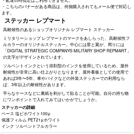
・配達日時指定はご利用できません。
・こちらのバナーがある商品は、何個購入されてもメール便で対応し
ます。
ステッカー レプマート
高耐候性のあるショップオリジナル レプマート ステッカー
ミリタリーショップ レプマートのマークをあしらった、高耐候性フ
ルカラーのオリジナルステッカー。中心には星と翼が、周りには
「DIGITAL STRATEGIC COMPANYS MILITARY SHOP REPMART」
の文字がデザインされています。
ソルベントインクという溶剤型のインクを使用しているため、屋外
耐候性が非常に高い仕上がりとなります。屋外看板としての使用で
あれば3年〜5年、車やバイクなどの外装ステッカーでの利用なら
ば、3年以上の耐候性があります。
平らなケースなどに裏紙を剥がして貼ることが可能。自分の持ち物
にワンポイントで入れてみてはいかがでしょうか。
ステッカーの詳細
ベース 塩ビホワイト100μ
保護フィルム PET21μホワイト
インク ソルベントフルカラー