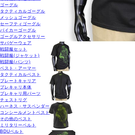
ゴーグル
タクティカルゴーグル
メッシュゴーグル
セーフティゴーグル
バイカーゴーグル
ゴーグルアクセサリー
サバゲーウェア
戦闘服セット
戦闘服(ジャケット)
戦闘服(パンツ)
ベスト・アーマー
タクティカルベスト
プレートキャリア
プレキャリ本体
プレキャリ用パーツ
チェストリグ
ハーネス・サスペンダー
コンシールメントベスト
その他のベスト
ミリタリーベルト
BDUベルト