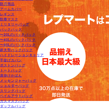
防刃用品
アームカバー
レギンス
防塵マスク
ミリタリーバッグ
バックパック
〜20Lのバックパック
〜40Lのバックパック
〜60Lのバックパック
超大型バックパック
ハイドレーションキャリア
手提げカバン
ボストンバッグ
トートバッグ
肩掛けかばん
メッセンジャーバッグ
ショルダーバッグ
スリングバッグ
ベイルアウトバッグ
ガスマスクバッグ
ダッフルバッグ