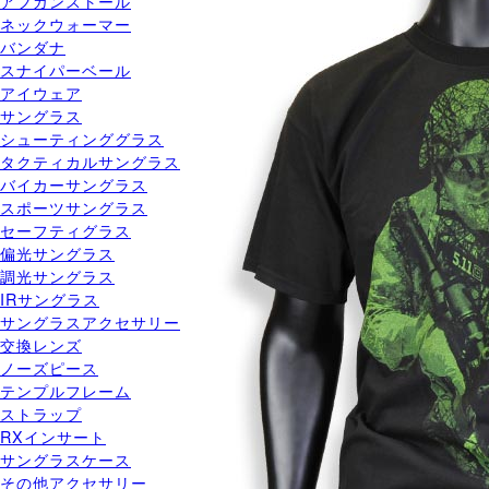
アフガンストール
ネックウォーマー
バンダナ
スナイパーベール
アイウェア
サングラス
シューティンググラス
タクティカルサングラス
バイカーサングラス
スポーツサングラス
セーフティグラス
偏光サングラス
調光サングラス
IRサングラス
サングラスアクセサリー
交換レンズ
ノーズピース
テンプルフレーム
ストラップ
RXインサート
サングラスケース
その他アクセサリー