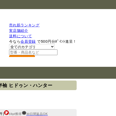
売れ筋ランキング
実店舗紹介
送料について
今なら
会員登録
で500円分ﾎﾟｲﾝﾄ進呈！
検索
シャツ 半袖 ヒドゥン・ハンター
件)
59pt獲得
30日間返品OK