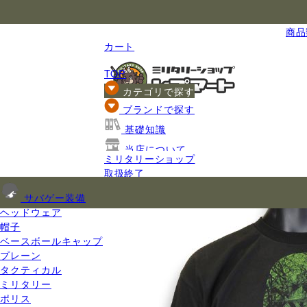
国内最大級のミリタリー総合通販
商品数
カート
TOP
カテゴリで探す
ブランドで探す
基礎知識
当店について
ミリタリーショップ
ご利用ガイド
取扱終了
サバゲー装備
ヘッドウェア
帽子
ベースボールキャップ
プレーン
タクティカル
ミリタリー
ポリス