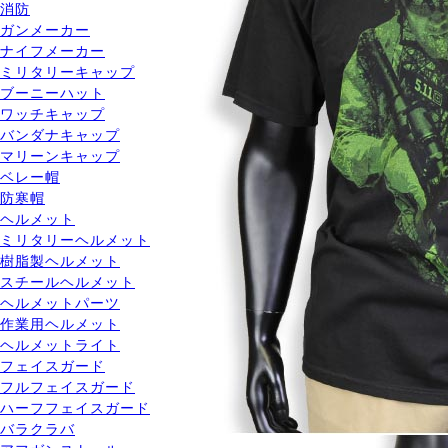
消防
ガンメーカー
ナイフメーカー
ミリタリーキャップ
ブーニーハット
ワッチキャップ
バンダナキャップ
マリーンキャップ
ベレー帽
防寒帽
ヘルメット
ミリタリーヘルメット
樹脂製ヘルメット
スチールヘルメット
ヘルメットパーツ
作業用ヘルメット
ヘルメットライト
フェイスガード
フルフェイスガード
ハーフフェイスガード
バラクラバ