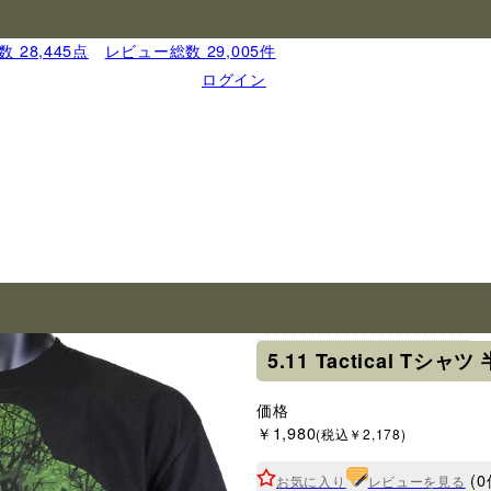
 28,445点
｜
レビュー総数 29,005件
ログイン
ブランド
5.11タクティカル
5.11 Tactical T
価格
￥1,980
(税込￥2,178)
(0
お気に入り
レビューを見る