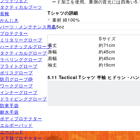
フットウェア
ード加工を使用。裏側の首元には四角い5.
タクティカルブーツ
Tシャツの詳細
長靴
素材 綿100%
かんじき
パーツ・メンテナンス用品
5.5oz
プロテクター
Sサイズ
ミリタリーグローブ
着丈
約71cm
ハードナックルグローブ
身幅
約45cm
タクティカルグローブ
肩幅
約45cm
ラペリンググローブ
袖丈
約19cm
フライトグローブ
ポリスグローブ
5.11 Tactical Tシャツ 半袖 ヒドゥ
防刃グローブ@
ワークグローブ
インナーグローブ
ドライビンググローブ
防寒手袋
耐水手袋
ボディプロテクター
エルボーパッド
ニーパッド
上下肢プロテクター