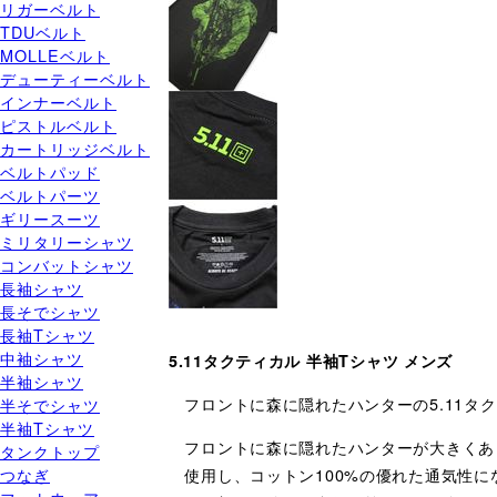
リガーベルト
TDUベルト
MOLLEベルト
デューティーベルト
インナーベルト
ピストルベルト
カートリッジベルト
ベルトパッド
ベルトパーツ
ギリースーツ
ミリタリーシャツ
コンバットシャツ
長袖シャツ
長そでシャツ
長袖Tシャツ
中袖シャツ
5.11タクティカル 半袖Tシャツ メンズ
半袖シャツ
フロントに森に隠れたハンターの5.11タ
半そでシャツ
半袖Tシャツ
フロントに森に隠れたハンターが大きくあし
タンクトップ
つなぎ
使用し、コットン100%の優れた通気性