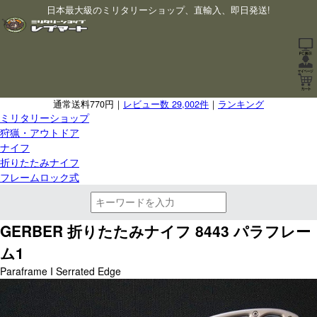
日本最大級のミリタリーショップ、直輸入、即日発送!
通常送料770円｜
レビュー数 29,002件
｜
ランキング
ミリタリーショップ
狩猟・アウトドア
ナイフ
折りたたみナイフ
フレームロック式
GERBER 折りたたみナイフ 8443 パラフレー
ム1
Paraframe I Serrated Edge