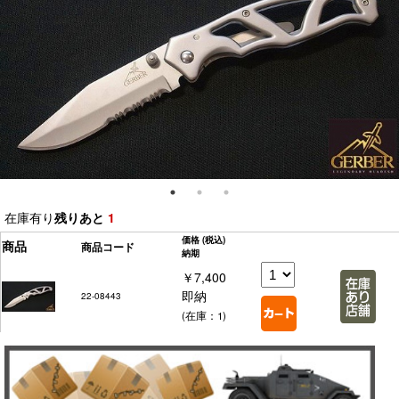
在庫有り
残りあと
1
価格
(税込)
商品
商品コード
納期
￥7,400
即納
22-08443
(在庫：1)