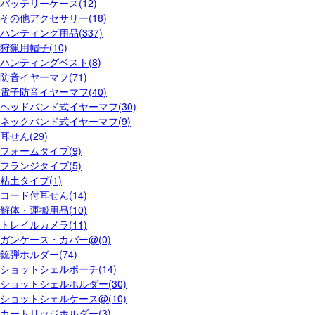
バッテリーケース(12)
その他アクセサリー(18)
ハンティング用品(337)
狩猟用帽子(10)
ハンティングベスト(8)
防音イヤーマフ(71)
電子防音イヤーマフ(40)
ヘッドバンド式イヤーマフ(30)
ネックバンド式イヤーマフ(9)
耳せん(29)
フォームタイプ(9)
フランジタイプ(5)
粘土タイプ(1)
コード付耳せん(14)
解体・運搬用品(10)
トレイルカメラ(11)
ガンケース・カバー@(0)
銃弾ホルダー(74)
ショットシェルポーチ(14)
ショットシェルホルダー(30)
ショットシェルケース@(10)
カートリッジホルダー(3)