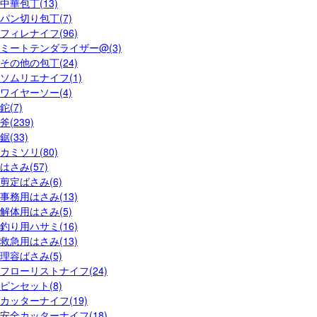
中華包丁(13)
パン切り包丁(7)
フィレナイフ(96)
ミートテンダライザー@(3)
その他の包丁(24)
ソムリエナイフ(1)
ワイヤーソー(4)
鉈(7)
斧(239)
鋸(33)
カミソリ(80)
はさみ(57)
剪定ばさみ(6)
事務用はさみ(13)
解体用はさみ(5)
釣り用ハサミ(16)
救急用はさみ(13)
理容ばさみ(5)
フローリストナイフ(24)
ピンセット(8)
カッターナイフ(19)
安全カッターナイフ(18)