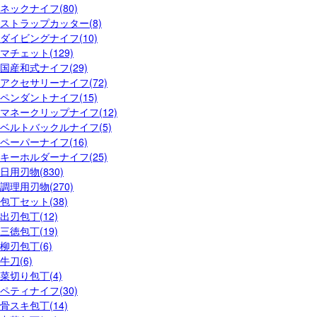
ネックナイフ(80)
ストラップカッター(8)
ダイビングナイフ(10)
マチェット(129)
国産和式ナイフ(29)
アクセサリーナイフ(72)
ペンダントナイフ(15)
マネークリップナイフ(12)
ベルトバックルナイフ(5)
ペーパーナイフ(16)
キーホルダーナイフ(25)
日用刃物(830)
調理用刃物(270)
包丁セット(38)
出刃包丁(12)
三徳包丁(19)
柳刃包丁(6)
牛刀(6)
菜切り包丁(4)
ペティナイフ(30)
骨スキ包丁(14)