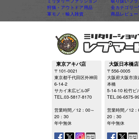
ミリタリーファッション
取り扱いブラ
狩猟・アウトドア用品
全カテゴリ一
軍モノ・輸入雑貨
商品レビュー
東京アキバ店
大阪日本橋店
〒101-0021
〒556-0005
東京都千代田区外神田
大阪府大阪市浪
6-14-2
本橋
サカイ末広ビル3F
5-14-10 松竹ビ
TEL.03-5817-8170
TEL.06-6575-9
営業時間／12：00～
営業時間／12：
20：30
20：30
年中無休
年中無休