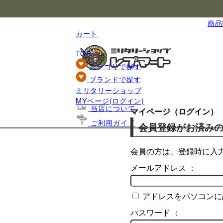
国内最大級のミリタリー総合通販
商品数
カート
TOP
カテゴリで探す
ブランドで探す
ミリタリーショップ
基礎知識
MYページ(ログイン)
当店について
マイページ（ログイン）
ご利用ガイド
会員登録がお済み
会員の方は、登録時に入
メールアドレス ：
アドレスをパソコンに
パスワード ：