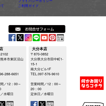
プライバシーポリシー
いて
ご利用ガイド
店
大分本店
-2102
〒870-0852
県熊本市東区沼山
大分県大分市田中町1-
15-1
南大分ビル1F
96-288-6651
TEL.097-576-9610
間／12：00～
営業時間／12：00～
0
20：00
日／水曜日
定休日／水曜日