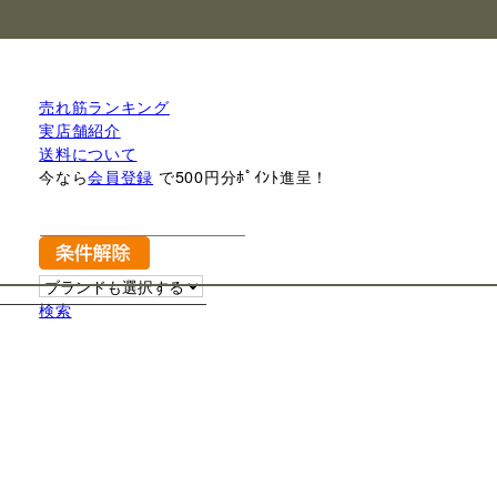
売れ筋ランキング
実店舗紹介
送料について
今なら
会員登録
で500円分ﾎﾟｲﾝﾄ進呈！
検索