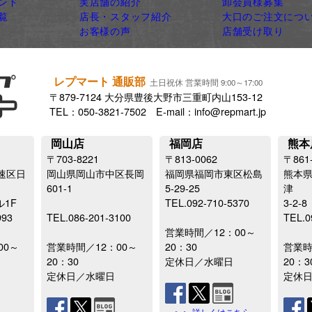
ンド
実店舗の紹介
卸会員様募集
覧
店長・スタッフ紹介
大口のご注文につ
お客様の声
店舗受け取り
レプマート 通販部
土日祝休 営業時間 9:00～17:00
〒879-7124 大分県豊後大野市三重町内山153-12
TEL：050-3821-7502 E-mail：info@repmart.jp
岡山店
福岡店
熊本
〒703-8221
〒813-0062
〒861
速区日
岡山県岡山市中区長岡
福岡県福岡市東区松島
熊本
601-1
5-29-25
津
ル1F
TEL.092-710-5370
3-2-8
993
TEL.086-201-3100
TEL.0
営業時間／12：00～
00～
営業時間／12：00～
20：30
営業時
20：30
定休日／水曜日
20：3
定休日／水曜日
定休