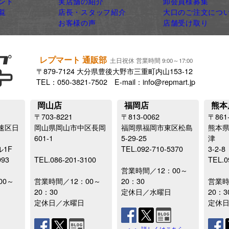
ンド
実店舗の紹介
卸会員様募集
覧
店長・スタッフ紹介
大口のご注文につ
お客様の声
店舗受け取り
レプマート 通販部
土日祝休 営業時間 9:00～17:00
〒879-7124 大分県豊後大野市三重町内山153-12
TEL：050-3821-7502 E-mail：info@repmart.jp
岡山店
福岡店
熊本
〒703-8221
〒813-0062
〒861
速区日
岡山県岡山市中区長岡
福岡県福岡市東区松島
熊本
601-1
5-29-25
津
ル1F
TEL.092-710-5370
3-2-8
993
TEL.086-201-3100
TEL.0
営業時間／12：00～
00～
営業時間／12：00～
20：30
営業時
20：30
定休日／水曜日
20：3
定休日／水曜日
定休