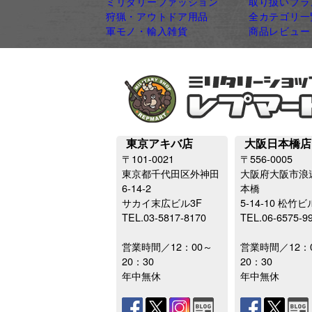
ミリタリーファッション
取り扱いブラ
狩猟・アウトドア用品
全カテゴリ一
軍モノ・輸入雑貨
商品レビュー
東京アキバ店
大阪日本橋店
〒101-0021
〒556-0005
東京都千代田区外神田
大阪府大阪市浪
6-14-2
本橋
サカイ末広ビル3F
5-14-10 松竹ビ
TEL.03-5817-8170
TEL.06-6575-9
営業時間／12：00～
営業時間／12：
20：30
20：30
年中無休
年中無休