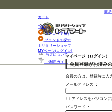
国内最大級のミリタリー総合通販
商品数
カート
TOP
カテゴリで探す
ブランドで探す
ミリタリーショップ
基礎知識
MYページ(ログイン)
当店について
マイページ（ログイン）
ご利用ガイド
会員登録がお済み
会員の方は、登録時に入
メールアドレス ：
アドレスをパソコンに
パスワード ：