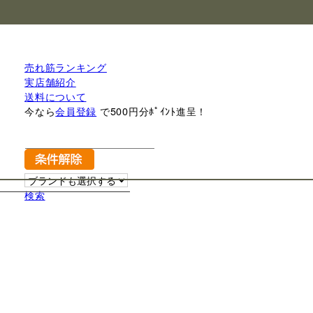
売れ筋ランキング
実店舗紹介
送料について
今なら
会員登録
で500円分ﾎﾟｲﾝﾄ進呈！
検索