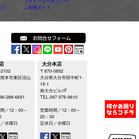
プライバシーポリシー
いて
ご利用ガイド
店
大分本店
-2102
〒870-0852
県熊本市東区沼山
大分県大分市田中町1-
15-1
南大分ビル1F
96-288-6651
TEL.097-576-9610
間／12：00～
営業時間／12：00～
0
20：00
日／水曜日
定休日／水曜日