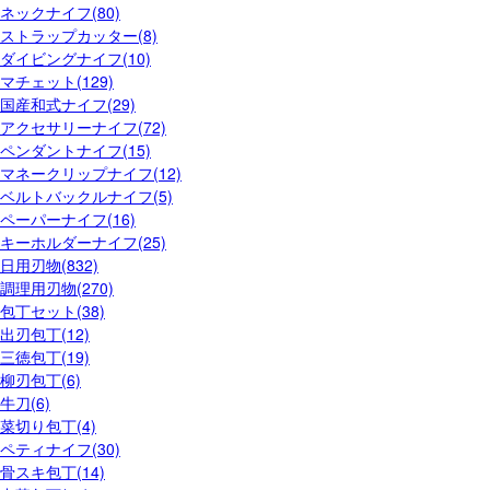
ネックナイフ(80)
ストラップカッター(8)
ダイビングナイフ(10)
マチェット(129)
国産和式ナイフ(29)
アクセサリーナイフ(72)
ペンダントナイフ(15)
マネークリップナイフ(12)
ベルトバックルナイフ(5)
ペーパーナイフ(16)
キーホルダーナイフ(25)
日用刃物(832)
調理用刃物(270)
包丁セット(38)
出刃包丁(12)
三徳包丁(19)
柳刃包丁(6)
牛刀(6)
菜切り包丁(4)
ペティナイフ(30)
骨スキ包丁(14)