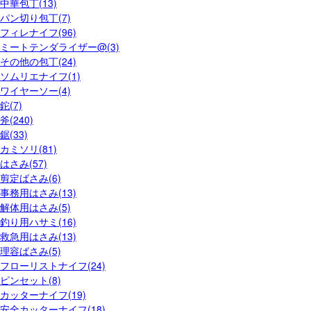
中華包丁(13)
パン切り包丁(7)
フィレナイフ(96)
ミートテンダライザー@(3)
その他の包丁(24)
ソムリエナイフ(1)
ワイヤーソー(4)
鉈(7)
斧(240)
鋸(33)
カミソリ(81)
はさみ(57)
剪定ばさみ(6)
事務用はさみ(13)
解体用はさみ(5)
釣り用ハサミ(16)
救急用はさみ(13)
理容ばさみ(5)
フローリストナイフ(24)
ピンセット(8)
カッターナイフ(19)
安全カッターナイフ(18)