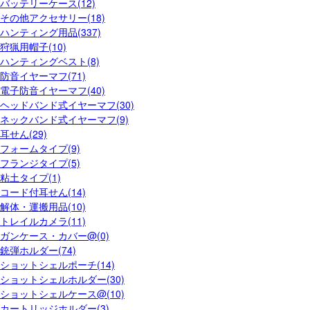
バッテリーケース(12)
その他アクセサリー(18)
ハンティング用品(337)
狩猟用帽子(10)
ハンティングベスト(8)
防音イヤーマフ(71)
電子防音イヤーマフ(40)
ヘッドバンド式イヤーマフ(30)
ネックバンド式イヤーマフ(9)
耳せん(29)
フォームタイプ(9)
フランジタイプ(5)
粘土タイプ(1)
コード付耳せん(14)
解体・運搬用品(10)
トレイルカメラ(11)
ガンケース・カバー@(0)
銃弾ホルダー(74)
ショットシェルポーチ(14)
ショットシェルホルダー(30)
ショットシェルケース@(10)
カートリッジホルダー(3)