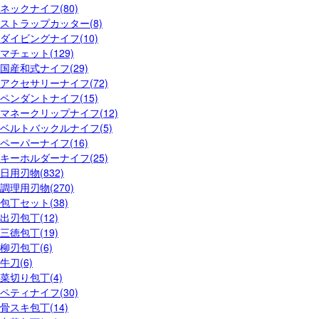
ネックナイフ(80)
ストラップカッター(8)
ダイビングナイフ(10)
マチェット(129)
国産和式ナイフ(29)
アクセサリーナイフ(72)
ペンダントナイフ(15)
マネークリップナイフ(12)
ベルトバックルナイフ(5)
ペーパーナイフ(16)
キーホルダーナイフ(25)
日用刃物(832)
調理用刃物(270)
包丁セット(38)
出刃包丁(12)
三徳包丁(19)
柳刃包丁(6)
牛刀(6)
菜切り包丁(4)
ペティナイフ(30)
骨スキ包丁(14)