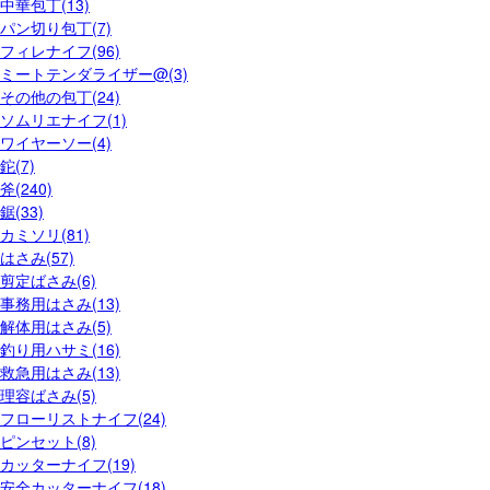
中華包丁(13)
パン切り包丁(7)
フィレナイフ(96)
ミートテンダライザー@(3)
その他の包丁(24)
ソムリエナイフ(1)
ワイヤーソー(4)
鉈(7)
斧(240)
鋸(33)
カミソリ(81)
はさみ(57)
剪定ばさみ(6)
事務用はさみ(13)
解体用はさみ(5)
釣り用ハサミ(16)
救急用はさみ(13)
理容ばさみ(5)
フローリストナイフ(24)
ピンセット(8)
カッターナイフ(19)
安全カッターナイフ(18)