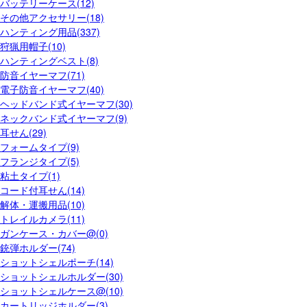
バッテリーケース(12)
その他アクセサリー(18)
ハンティング用品(337)
狩猟用帽子(10)
ハンティングベスト(8)
防音イヤーマフ(71)
電子防音イヤーマフ(40)
ヘッドバンド式イヤーマフ(30)
ネックバンド式イヤーマフ(9)
耳せん(29)
フォームタイプ(9)
フランジタイプ(5)
粘土タイプ(1)
コード付耳せん(14)
解体・運搬用品(10)
トレイルカメラ(11)
ガンケース・カバー@(0)
銃弾ホルダー(74)
ショットシェルポーチ(14)
ショットシェルホルダー(30)
ショットシェルケース@(10)
カートリッジホルダー(3)