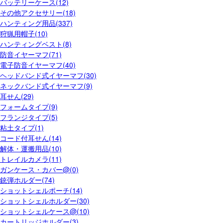
バッテリーケース(12)
その他アクセサリー(18)
ハンティング用品(337)
狩猟用帽子(10)
ハンティングベスト(8)
防音イヤーマフ(71)
電子防音イヤーマフ(40)
ヘッドバンド式イヤーマフ(30)
ネックバンド式イヤーマフ(9)
耳せん(29)
フォームタイプ(9)
フランジタイプ(5)
粘土タイプ(1)
コード付耳せん(14)
解体・運搬用品(10)
トレイルカメラ(11)
ガンケース・カバー@(0)
銃弾ホルダー(74)
ショットシェルポーチ(14)
ショットシェルホルダー(30)
ショットシェルケース@(10)
カートリッジホルダー(3)