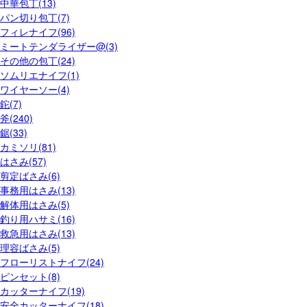
中華包丁(13)
パン切り包丁(7)
フィレナイフ(96)
ミートテンダライザー@(3)
その他の包丁(24)
ソムリエナイフ(1)
ワイヤーソー(4)
鉈(7)
斧(240)
鋸(33)
カミソリ(81)
はさみ(57)
剪定ばさみ(6)
事務用はさみ(13)
解体用はさみ(5)
釣り用ハサミ(16)
救急用はさみ(13)
理容ばさみ(5)
フローリストナイフ(24)
ピンセット(8)
カッターナイフ(19)
安全カッターナイフ(18)