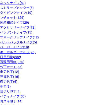
ネックナイフ(80)
ストラップカッター(8)
ダイビングナイフ(10)
マチェット(129)
国産和式ナイフ(29)
アクセサリーナイフ(72)
ペンダントナイフ(15)
マネークリップナイフ(12)
ベルトバックルナイフ(5)
ペーパーナイフ(16)
キーホルダーナイフ(25)
日用刃物(832)
調理用刃物(270)
包丁セット(38)
出刃包丁(12)
三徳包丁(19)
柳刃包丁(6)
牛刀(6)
菜切り包丁(4)
ペティナイフ(30)
骨スキ包丁(14)