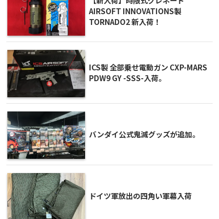
【新入荷】時限式グレネード
AIRSOFT INNOVATIONS製
TORNADO2 新入荷！
ICS製 全部乗せ電動ガン CXP-MARS
PDW9 GY -SSS-入荷。
バンダイ公式鬼滅グッズが追加。
ドイツ軍放出の四角い軍幕入荷