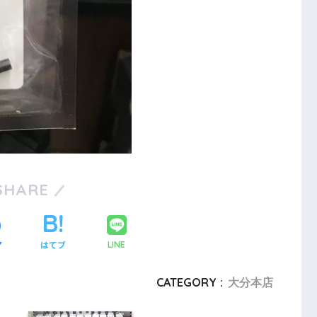
SHARE
ア
はてブ
LINE
CATEGORY :
大分本店