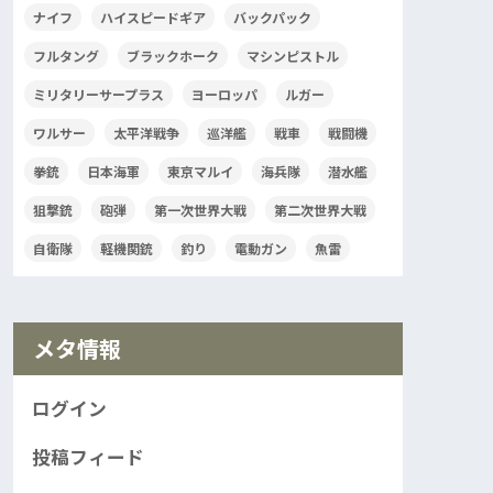
ナイフ
ハイスピードギア
バックパック
フルタング
ブラックホーク
マシンピストル
ミリタリーサープラス
ヨーロッパ
ルガー
ワルサー
太平洋戦争
巡洋艦
戦車
戦闘機
拳銃
日本海軍
東京マルイ
海兵隊
潜水艦
狙撃銃
砲弾
第一次世界大戦
第二次世界大戦
自衛隊
軽機関銃
釣り
電動ガン
魚雷
メタ情報
ログイン
投稿フィード