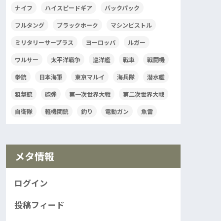
ナイフ
ハイスピードギア
バックパック
フルタング
ブラックホーク
マシンピストル
ミリタリーサープラス
ヨーロッパ
ルガー
ワルサー
太平洋戦争
巡洋艦
戦車
戦闘機
拳銃
日本海軍
東京マルイ
海兵隊
潜水艦
狙撃銃
砲弾
第一次世界大戦
第二次世界大戦
自衛隊
軽機関銃
釣り
電動ガン
魚雷
メタ情報
ログイン
投稿フィード