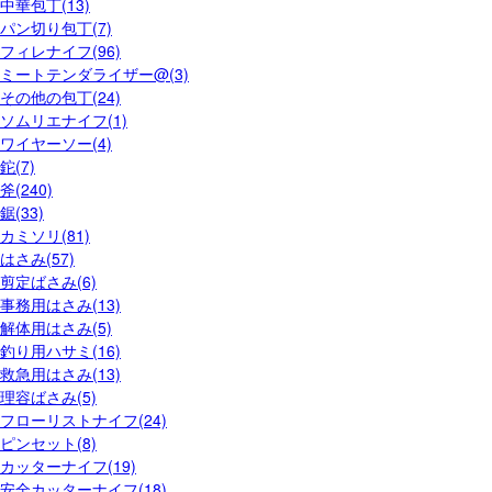
中華包丁(13)
パン切り包丁(7)
フィレナイフ(96)
ミートテンダライザー@(3)
その他の包丁(24)
ソムリエナイフ(1)
ワイヤーソー(4)
鉈(7)
斧(240)
鋸(33)
カミソリ(81)
はさみ(57)
剪定ばさみ(6)
事務用はさみ(13)
解体用はさみ(5)
釣り用ハサミ(16)
救急用はさみ(13)
理容ばさみ(5)
フローリストナイフ(24)
ピンセット(8)
カッターナイフ(19)
安全カッターナイフ(18)