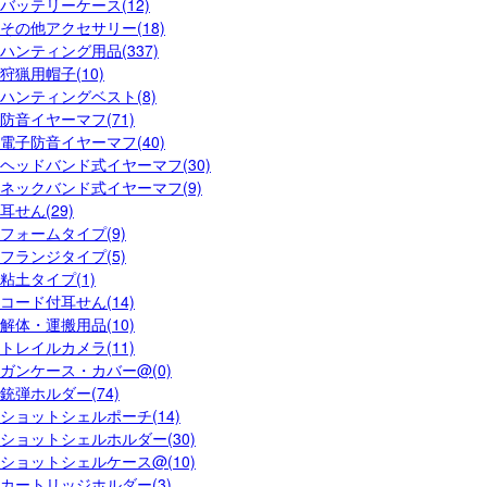
バッテリーケース(12)
その他アクセサリー(18)
ハンティング用品(337)
狩猟用帽子(10)
ハンティングベスト(8)
防音イヤーマフ(71)
電子防音イヤーマフ(40)
ヘッドバンド式イヤーマフ(30)
ネックバンド式イヤーマフ(9)
耳せん(29)
フォームタイプ(9)
フランジタイプ(5)
粘土タイプ(1)
コード付耳せん(14)
解体・運搬用品(10)
トレイルカメラ(11)
ガンケース・カバー@(0)
銃弾ホルダー(74)
ショットシェルポーチ(14)
ショットシェルホルダー(30)
ショットシェルケース@(10)
カートリッジホルダー(3)