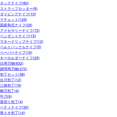
ネックナイフ(80)
ストラップカッター(8)
ダイビングナイフ(10)
マチェット(129)
国産和式ナイフ(29)
アクセサリーナイフ(72)
ペンダントナイフ(15)
マネークリップナイフ(12)
ベルトバックルナイフ(5)
ペーパーナイフ(16)
キーホルダーナイフ(25)
日用刃物(832)
調理用刃物(270)
包丁セット(38)
出刃包丁(12)
三徳包丁(19)
柳刃包丁(6)
牛刀(6)
菜切り包丁(4)
ペティナイフ(30)
骨スキ包丁(14)