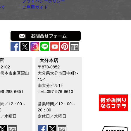
プライバシーポリシー
いて
ご利用ガイド
店
大分本店
-2102
〒870-0852
県熊本市東区沼山
大分県大分市田中町1-
15-1
南大分ビル1F
96-288-6651
TEL.097-576-9610
間／12：00～
営業時間／12：00～
0
20：00
日／水曜日
定休日／水曜日