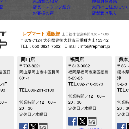
ンド
実店舗の紹介
卸会員様募集
覧
店長・スタッフ紹介
大口のご注文につ
お客様の声
店舗受け取り
レプマート 通販部
土日祝休 営業時間 9:00～17:00
〒879-7124 大分県豊後大野市三重町内山153-12
TEL：050-3821-7502 E-mail：info@repmart.jp
岡山店
福岡店
熊本
〒703-8221
〒813-0062
〒861
速区日
岡山県岡山市中区長岡
福岡県福岡市東区松島
熊本
601-1
5-29-25
津
ル1F
TEL.092-710-5370
3-2-8
993
TEL.086-201-3100
TEL.0
営業時間／12：00～
00～
営業時間／12：00～
20：30
営業時
20：30
定休日／水曜日
20：3
定休日／水曜日
定休