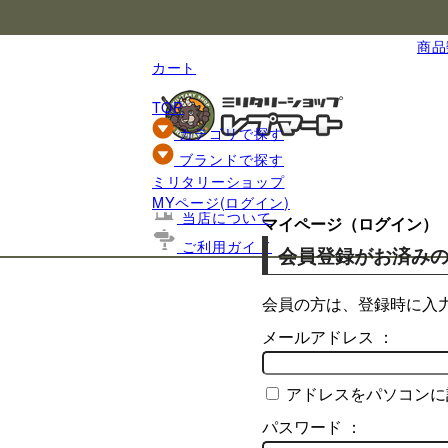
国内最大級のミリタリー総合通販
商品数
カート
TOP
カテゴリで探す
ブランドで探す
ミリタリーショップ
基礎知識
MYページ(ログイン)
当店について
マイページ（ログイン）
ご利用ガイド
会員登録がお済み
会員の方は、登録時に入
メールアドレス ：
アドレスをパソコンに
パスワード ：