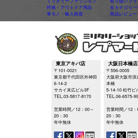
ミリタリーファッション
取り扱いブラ
狩猟・アウトドア用品
全カテゴリ一
軍モノ・輸入雑貨
商品レビュー
東京アキバ店
大阪日本橋店
〒101-0021
〒556-0005
東京都千代田区外神田
大阪府大阪市浪
6-14-2
本橋
サカイ末広ビル3F
5-14-10 松竹ビ
TEL.03-5817-8170
TEL.06-6575-9
営業時間／12：00～
営業時間／12：
20：30
20：30
年中無休
年中無休