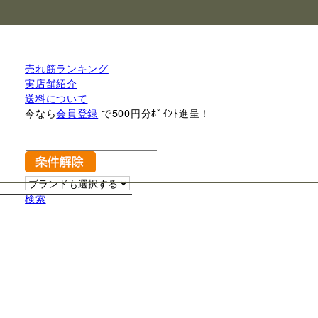
売れ筋ランキング
実店舗紹介
送料について
今なら
会員登録
で500円分ﾎﾟｲﾝﾄ進呈！
検索