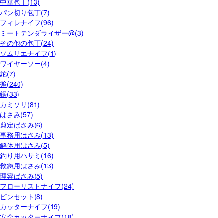
中華包丁(13)
パン切り包丁(7)
フィレナイフ(96)
ミートテンダライザー@(3)
その他の包丁(24)
ソムリエナイフ(1)
ワイヤーソー(4)
鉈(7)
斧(240)
鋸(33)
カミソリ(81)
はさみ(57)
剪定ばさみ(6)
事務用はさみ(13)
解体用はさみ(5)
釣り用ハサミ(16)
救急用はさみ(13)
理容ばさみ(5)
フローリストナイフ(24)
ピンセット(8)
カッターナイフ(19)
安全カッターナイフ(18)