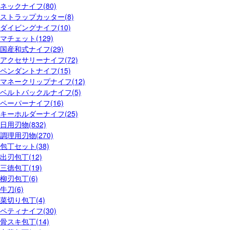
ネックナイフ(80)
ストラップカッター(8)
ダイビングナイフ(10)
マチェット(129)
国産和式ナイフ(29)
アクセサリーナイフ(72)
ペンダントナイフ(15)
マネークリップナイフ(12)
ベルトバックルナイフ(5)
ペーパーナイフ(16)
キーホルダーナイフ(25)
日用刃物(832)
調理用刃物(270)
包丁セット(38)
出刃包丁(12)
三徳包丁(19)
柳刃包丁(6)
牛刀(6)
菜切り包丁(4)
ペティナイフ(30)
骨スキ包丁(14)