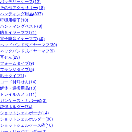
バッテリーケース(12)
その他アクセサリー(18)
ハンティング用品(337)
狩猟用帽子(10)
ハンティングベスト(8)
防音イヤーマフ(71)
電子防音イヤーマフ(40)
ヘッドバンド式イヤーマフ(30)
ネックバンド式イヤーマフ(9)
耳せん(29)
フォームタイプ(9)
フランジタイプ(5)
粘土タイプ(1)
コード付耳せん(14)
解体・運搬用品(10)
トレイルカメラ(11)
ガンケース・カバー@(0)
銃弾ホルダー(74)
ショットシェルポーチ(14)
ショットシェルホルダー(30)
ショットシェルケース@(10)
カートリッジホルダー(3)