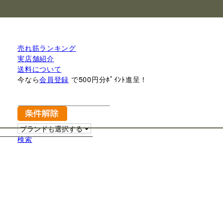
売れ筋ランキング
実店舗紹介
送料について
今なら
会員登録
で500円分ﾎﾟｲﾝﾄ進呈！
検索